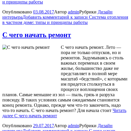
и принципы работы
Опубликовано
03.08.2017
Автор
admin
Рубрики
Дизайн
интерьера
Добавить комментарий
к записи Система отопления
в частном доме: типы и принципы работы
С чего начать ремонт
С чего начать ремонт. Лето —
пора не только отпусков, но и
ремонтов. Задумываясь о столь
важных переменах в своем
жилье, большинство даже не
представляет в полной мере
масштаб «бедствий», с которыми
им придется столкнуться в
процессе воплощения своих
планов. Самые меньшие из зол — пыль, грязь и разруха
повсюду. В таких условиях самым ожидаемым становится
конец ремонта. Однако, прежде чем что-то закончить, надо
что-то начать. С чего начать ремонт? Для начала стоит
Читать
далее
С чего начать ремонт
Опубликовано
29.07.2017
Автор
admin
Рубрики
Дизайн
интерьера
Добавить комментарий
к записи С чего начать