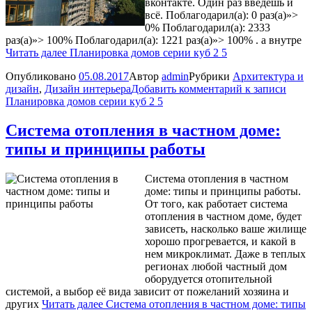
вконтакте. Один раз введешь и
всё. Поблагодарил(а): 0 раз(а)»>
0% Поблагодарил(а): 2333
раз(а)»> 100% Поблагодарил(а): 1221 раз(а)»> 100% . а внутре
Читать далее
Планировка домов серии куб 2 5
Опубликовано
05.08.2017
Автор
admin
Рубрики
Архитектура и
дизайн
,
Дизайн интерьера
Добавить комментарий
к записи
Планировка домов серии куб 2 5
Система отопления в частном доме:
типы и принципы работы
Система отопления в частном
доме: типы и принципы работы.
От того, как работает система
отопления в частном доме, будет
зависеть, насколько ваше жилище
хорошо прогревается, и какой в
нем микроклимат. Даже в теплых
регионах любой частный дом
оборудуется отопительной
системой, а выбор её вида зависит от пожеланий хозяина и
других
Читать далее
Система отопления в частном доме: типы