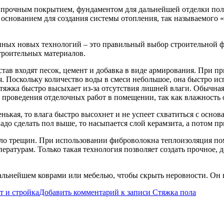
 прочным покрытием, фундаментом для дальнейшей отделки пола. 
 основанием для создания системы отопления, так называемого «
нных новых технологий – это правильный выбор строительной ф
троительных материалов.
став входят песок, цемент и добавка в виде армирования. При п
. Поскольку количество воды в смеси небольшое, она быстро ис
 Стяжка быстро высыхает из-за отсутствия лишней влаги. Обычн
и проведения отделочных работ в помещении, так как влажность 
нькая, то влага быстро высохнет и не успеет схватиться с осно
надо сделать пол выше, то насыпается слой керамзита, а потом пр
было трещин. При использовании фиброволокна теплоизоляция п
ратурам. Только такая технология позволяет создать прочное,
 дальнейшем коврами или мебелью, чтобы скрыть неровности. Он 
т и стройка
Добавить комментарий
к записи Стяжка пола