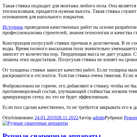
Такая стяжка подходит для монтажа любого пола. Она является
теплоизоляция, придается нужная высота. Такая стяжка служит
основанием для напольного покрытия.
Источник
проведения качественных работ на основе разработа
профессионализма строителей, знания технологии и качества с
Конструкция полусухой стяжки прочная и долговечная. В ее со
воды. Время полного высыхания пола значительно уменьшается
зависит от количества пор. Твердеющая масса не дает усадки.
лишена этих недостатков. Полусухая стяжка не влияет на срок
От толщины стяжки зависит качество работ. Если толщина мале
раскрошится и отслоится. Толстая стяжка очень тяжелая. Если 
Фиброволокно не горюче, его добавляют в стяжку, чтобы не 
противоморозный состав, улучшающий стойкостьк низким темпе
армирующую сетку, но это не будет эффективным.
Если пол сделан качественно, то не требуется закрывать его в
Опубликовано
24.01.2019
28.11.2022
Автор
admin
Рубрики
Ремон
Ручные сварочные аппараты