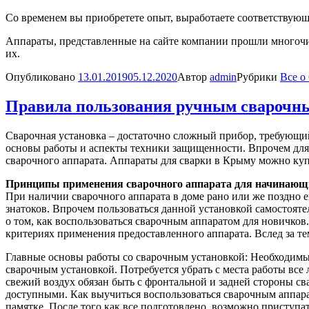
Со временем вы приобретете опыт, выработаете соответствующ
Аппараты, представленные на сайте компании прошли многочи
их.
Опубликовано
13.01.2019
05.12.2020
Автор
admin
Рубрики
Все о
Правила пользования ручным сварочн
Сварочная установка – достаточно сложный прибор, требующий 
основы работы и аспекты техники защищенности. Впрочем для 
сварочного аппарата. Аппараты для сварки в Крыму можно к
Принципы применения сварочного аппарата для начинающ
При наличии сварочного аппарата в доме рано или же поздно 
знатоков. Впрочем пользоваться данной установкой самостояте
о том, как воспользоваться сварочным аппаратом для новичков. 
критериях применения предоставленного аппарата. Вслед за те
Главные основы работы со сварочным установкой: Необходимым
сварочным установкой. Потребуется убрать с места работы вс
свежий воздух обязан быть с фронтальной и задней стороны с
доступными. Как выучиться воспользоваться сварочным аппарат
памятке. После того как все подготовлено, возможно приступат