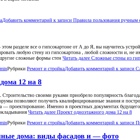
а
Добавить комментарий
к записи Правила пользования ручным
этом разделе все о гипсокартоне от А до Я, вы научитесь устро
ировать любую стену из гипсокартона , любой сложности и, не и
 другие сложные формы стен
Читать далее
Сложные стены из ги
min
Рубрики
Ремонт и стройка
Добавить комментарий
к записи С
дома 12 на 8
8. Строительство своими руками приобрело популярность благод
форумы позволяют получить квалифицированные знания и постр
а — проектирование. Именно в проектных документах будущего
рокладывания
Читать далее
Проект одноэтажного дома 12 на 8
min
Рубрики
Ремонт и стройка
Добавить комментарий
к записи П
ные дома: виды фасадов и — фото