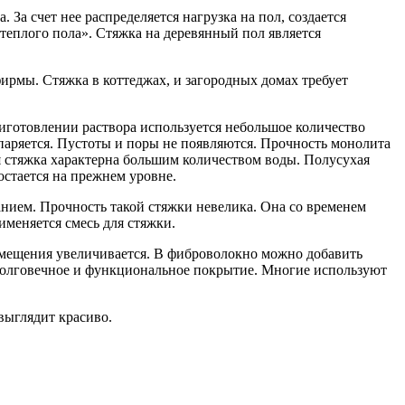
За счет нее распределяется нагрузка на пол, создается
теплого пола». Стяжка на деревянный пол является
ирмы. Стяжка в коттеджах, и загородных домах требует
риготовлении раствора используется небольшое количество
паряется. Пустоты и поры не появляются. Прочность монолита
ая стяжка характерна большим количеством воды. Полусухая
остается на прежнем уровне.
ванием. Прочность такой стяжки невелика. Она со временем
именяется смесь для стяжки.
омещения увеличивается. В фиброволокно можно добавить
 долговечное и функциональное покрытие. Многие используют
выглядит красиво.