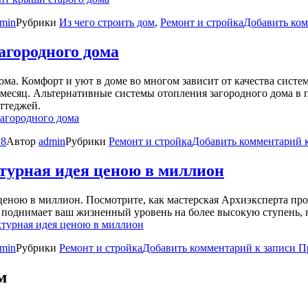
min
Рубрики
Из чего строить дом
,
Ремонт и стройка
Добавить ко
агородного дома
ма. Комфорт и уют в доме во многом зависит от качества систем
 месяц. Альтернативные системы отопления загородного дома в 
ттеджей.
агородного дома
18
Автор
admin
Рубрики
Ремонт и стройка
Добавить комментарий
к
турная идея ценою в миллион
ценою в миллион. Посмотрите, как мастерская Архиэксперта про
 поднимает ваш жизненный уровень на более высокую ступень, н
турная идея ценою в миллион
min
Рубрики
Ремонт и стройка
Добавить комментарий
к записи П
м