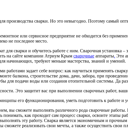
ля производства сварки. Но это невыгодно. Поэтому самый опт
емонтное или сервисное предприятие не обходится без применен
леко не последнее место.
рат для сварки и обучитесь работе с ним. Сварочная установка 
пить на сайте компании Атриум Крым
сварочные
аппараты
.
Эти а
для начинающих, требуют меньше мастерства, знаний и умений.
аботами задает себе вопрос: как научиться применять сварку 
монте балкона, строительстве дома, дачи, забора, при проведе
бы для подачи воды или создания отопительной системы. Да раз
асности. Это защитит вас при выполнении сварочных работ, ваши 
принципы его функционирования, уметь подготовить к работе и 
 нем, вы сможете выполнять различного рода сварочные работы. 
ь понимать, как проходит сам процесс сварки, освоите этапы ра
 выполнять эту работу. Сварка является экономичным и прочным 
вы сможете реализовать свои мечты, а также осуществить свои п