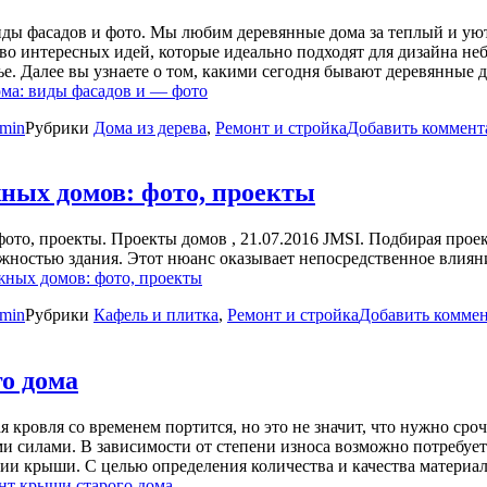
ды фасадов и фото. Мы любим деревянные дома за теплый и ую
тво интересных идей, которые идеально подходят для дизайна н
тье. Далее вы узнаете о том, какими сегодня бывают деревянны
ма: виды фасадов и — фото
min
Рубрики
Дома из дерева
,
Ремонт и стройка
Добавить коммент
ных домов: фото, проекты
то, проекты. Проекты домов , 21.07.2016 JMSI. Подбирая проект
ажностью здания. Этот нюанс оказывает непосредственное влия
ных домов: фото, проекты
min
Рубрики
Кафель и плитка
,
Ремонт и стройка
Добавить комме
о дома
я кровля со временем портится, но это не значит, что нужно с
и силами. В зависимости от степени износа возможно потребует
ии крыши. С целью определения количества и качества материал
нт крыши старого дома