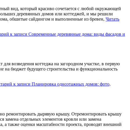
тный вид, который красиво сочетается с любой окружающей
ебольших деревянных домов или коттеджей, и мы решили
е дома, обшитые сайдингом и выполненные из бревен,
Читать
арий
к записи Современные деревянные дома: виды фасадов и
 для возведения коттеджа на загородном участке, в первую
ние на бюджет будущего строительства и функциональность
нтарий
к записи Планировка одноэтажных домов: фото,
рочно ремонтировать дырявую крышу. Отремонтировать крышу
ся замена отдельных элементов кровли или замена
а, а также оценки масштабности проекта, проводят внешний