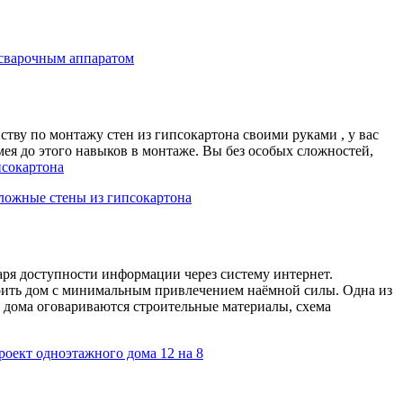
 сварочным аппаратом
йству по монтажу стен из гипсокартона своими руками , у вас
мея до этого навыков в монтаже. Вы без особых сложностей,
псокартона
ложные стены из гипсокартона
аря доступности информации через систему интернет.
оить дом с минимальным привлечением наёмной силы. Одна из
 дома оговариваются строительные материалы, схема
роект одноэтажного дома 12 на 8