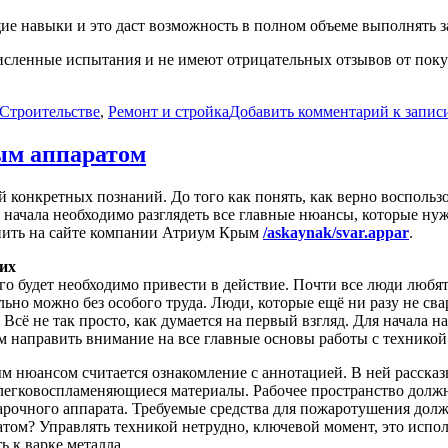
ие навыки и это даст возможность в полном объеме выполнять 
сленные испытания и не имеют отрицательных отзывов от поку
 Строительстве
,
Ремонт и стройка
Добавить комментарий
к запис
ым аппаратом
конкретных познаний. До того как понять, как верно воспользо
начала необходимо разглядеть все главные нюансы, которые ну
упить на сайте компании Атриум Крым
/askaynak/svar.appar
.
их
его будет необходимо привести в действие. Почти все люди лю
льно можно без особого труда. Люди, которые ещё ни разу не с
Всё не так просто, как думается на первый взгляд. Для начала н
м направить внимание на все главные основы работы с техникой
 нюансом считается ознакомление с аннотацией. В ней рассказ
е легковоспламеняющиеся материалы. Рабочее пространство долж
варочного аппарата. Требуемые средства для пожаротушения дол
ом? Управлять техникой нетрудно, ключевой момент, это исполн
ь к варке металла.