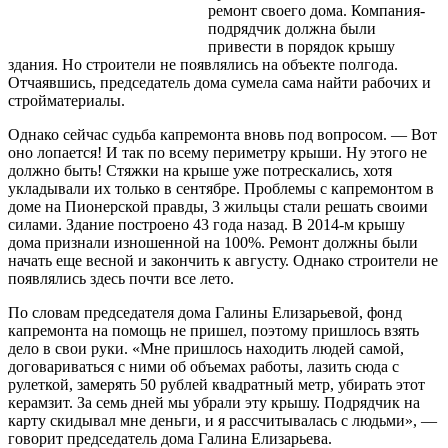
ремонт своего дома. Компания-
подрядчик должна были
привести в порядок крышу
здания. Но строители не появлялись на объекте полгода.
Отчаявшись, председатель дома сумела сама найти рабочих и
стройматериалы.
Однако сейчас
судьба капремонта вновь под вопросом. — Вот
оно лопается! И так по всему периметру крыши. Ну этого не
должно быть! Стяжки на крыше уже потрескались, хотя
укладывали их только в сентябре. Проблемы с капремонтом в
доме на Пионерской правды, 3 жильцы стали решать своими
силами. Здание построено 43 года назад. В 2014-м крышу
дома признали изношенной на 100%. Ремонт должны были
начать еще весной и закончить к августу. Однако строители не
появлялись здесь почти все лето.
По словам председателя дома Галины Елизарьевой, фонд
капремонта на помощь не пришел, поэтому пришлось взять
дело в свои руки. «Мне пришлось находить людей самой,
договариваться с ними об объемах работы, лазить сюда с
рулеткой, замерять 50 рублей квадратный метр, убирать этот
керамзит. За семь дней мы убрали эту крышу. Подрядчик на
карту скидывал мне деньги, и я рассчитывалась с людьми», —
говорит председатель дома Галина Елизарьева.