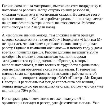
Галина сама нашла материалы, выставила счет подрядчику и
потребовала рабочих. Когда старую крышу разобрали,
уложили утеплитель и установили стяжки. Но дальше этого
дело не пошло. — Сейчас стройматериалы и инвентарь лежат
на крыше без присмотра и покрываются снегом. Рабочие
ушли отсюда еще 2 недели назад.
А чем ближе зимние холода, тем сложнее найти бригаду,
которая согласится на такую работу. Подрядчик «Палитра-М»
не признает, что жителям пришлось самим контролировать
работу. Однако в компании обещают — к новому году у дома
все-таки появится крыша. Работы должны завершить 25-го
декабря. По словам представителя компании, сроки
затянулись из-за субподрядчиков. «Бригады, которые
выполняют работы, у них возникли трудности с финансами,
они не смогли обеспечить себя материалами. И теперь мы
взялись сами контролировать и выполнять работы на этой
кровле», — говорит замдиректора ООО «Палитра-М» Богдан
Пластун. В региональном фонде капремонта объяснили,
менять подрядную организацию не стали, потому что она уже
выполнила 70% работ.
Но за срыв сроков компанию все же накажут. «Эта
организация попадет в реестр, уже фактически попала. Уже