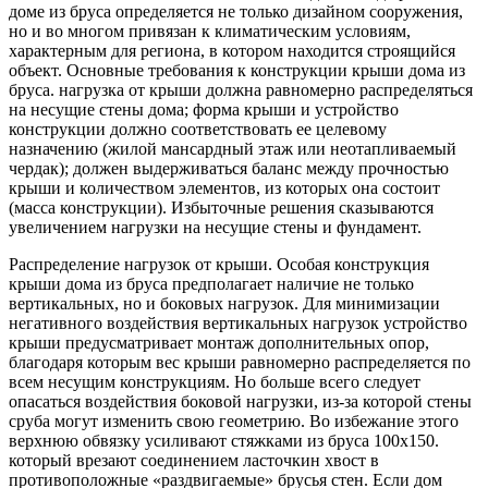
доме из бруса определяется не только дизайном сооружения,
но и во многом привязан к климатическим условиям,
характерным для региона, в котором
находится строящийся
объект. Основные требования к конструкции крыши дома из
бруса. нагрузка от крыши должна равномерно распределяться
на несущие стены дома; форма крыши и устройство
конструкции должно соответствовать ее целевому
назначению (жилой мансардный этаж или неотапливаемый
чердак); должен выдерживаться баланс между прочностью
крыши и количеством элементов, из которых она состоит
(масса конструкции). Избыточные решения сказываются
увеличением нагрузки на несущие стены и фундамент.
Распределение нагрузок от крыши. Особая конструкция
крыши дома из бруса предполагает наличие не только
вертикальных, но и боковых нагрузок. Для минимизации
негативного воздействия вертикальных нагрузок устройство
крыши предусматривает монтаж дополнительных опор,
благодаря которым вес крыши равномерно распределяется по
всем несущим конструкциям. Но больше всего следует
опасаться воздействия боковой нагрузки, из-за которой стены
сруба могут изменить свою геометрию. Во избежание этого
верхнюю обвязку усиливают стяжками из бруса 100х150.
который врезают соединением ласточкин хвост в
противоположные «раздвигаемые» брусья стен. Если дом