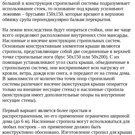
большой и конструкция стропильной системы подразумевает
использование стоек, то основание под крышу усиливают
лежнями – брусьями 150х150. которые врезают в верхнюю
обвязку сруба перпендикулярно балкам перекрытия.
На лежни впоследствии будут опираться стойки, они же чаще
всего определяют расположение внутренних стен мансарды.
Наслонные и висячие конструкции стропильных систем.
Основным конструктивным элементом крыши являются
стропила, представляющие собой две соединенные в верхней
точке стропильные ноги (брус 50х150 или 50х200). С их
помощью устанавливают угол ската крыши, объединенные в
стропильную систему, они воспринимают всю нагрузку от
кровли, ветра, дождя или снега, и передают ее на стены дома.
В зависимости от количества точек опор стропильной
системы различают висячие (конструкция крыши опирается
только на внешние несущие стены) и наслонные стропила
(конструкция имеет дополнительные опоры на внутренние
несущие стены).
Первый вариант является более простым и
распространенным, но его применение ограничено шириной
дома (до 6 м). Наслонные стропила могут использоваться для
любых построек – их применение должно быть
конструктивно обосновано. Изготовление стропил для крыши