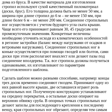
дома из бруса. В качестве материала для изготовления
стропил используют сухой качественный пиломатериал
(доски, брус). Его толщина должна быть не менее 50 мм, а
ширина при длине стропил до 6 м – не менее 150 мм, при
длине более 6 м – не менее 200 мм. Соединение стропильных
ног осуществляется с учетом будущего угла ската крыши.
Чаще всего его принимают равным 30, 45 градусам или
промежуточным значениям. Конкретные величины
необходимо уточнять исходя из климатических особенностей
в регионе застройки (баланс между нагрузками от осадков и
ветровыми нагрузками). Соединение стропильных ног в
коньке осуществляется при помощи гвоздей или болтов, сами
доски при этом располагают внахлест или делают пазы под
соединение вполдерева. Т.к. все стропила должны получиться
одинаковыми, их изготавливают по параметрам
подготовленного шаблона.
Сделать шаблон можно разными способами, например: концы трех досок временно соединяют гвоздем. Принимают одну из них равной высоте крыши, две оставшиеся играют роль стропильных ног. Полученную конструкцию устанавливают на середину перекрытия, а остальные доски опирают на верхнюю обвязку сруба. В опорных точках стропильных ног делают запилы для последующего крепления к последнему венцу, края стропильных ног обрезают, определяя тем самым ширину карнизного свеса крыши из бруса; зная ширину дома, параметры бруса, используемого для строительства его стен и досок – для возведения крыши – можно провести всю работу наглядно на листке бумаги. Ширину карнизного свеса при этом принимают не менее 400 мм. После этого приступают к изготовлению самого шаблона, используя который получают требуемое количество стропил. Последнее определяют исходя из будущей массы кровли (зависит от вида кровельного материала), а также параметров дома. Сначала рассчитывают шаг стропил, а уже затем их количество. Достаточно точные расчеты для типовых двускатных крыш можно осуществить с помощью бесплатных программ. Если ширина дома превышает 4,5 м, стропильные ноги в верхней трети рекомендуется усиливать ригелем – горизонтально ориентированной доской. Соединение стропил и бруса обвязки. В зависимости от того, по какой технологии планируется строить фронтон дома из бруса, применяют жесткое или скользящее соединение стропильных ног и мауэрлата. Первый вариант используют в случае, если фронтон будет каркасным. Для этого в месте соединения в стропильной ноге выпиливается шип или гнездо, также могут использоваться накладки, обеспечивающие фиксацию конструкции и передачу нагрузки на брус верхней обвязки. Дополнительно изделия крепятся с помощью гвоздей и металлических уголков. Если же фронтоны будут изготовлены из бруса, по той же технологии, что и стены дома, то отдают предпочтение скользящему крепежу. Он позволяет фронтонам давать нужную осадку, крыша при этом «садится» вместе с материалом стен фронтона. Возведение стропильной системы. Подготовленные стропила начинают устанавливать от одного из фронтонов. Для такой работы минимальное количество участников – 2. Лучше, если работников будет трое. Стропила временно фиксируют подпорками и раскосами, нижние точки опоры соединяются при помощи жесткого или скользящего крепежа. Самое простое решение подразумевает использование обрешетки крыши как дополнительного каркаса жесткости стропильной системы. Она же будет играть роль конькового прогона, скрепляющего стропила между собой. Обрешетка и кровельные материалы для крыши. Часть обрешетки, как мы уже говорили, может монтироваться во время установки стропил, чтобы удержать их в заданном положении. Но в целом обрешетка служит для крепления кровли крыши. Материал для обрешетки, доски или брус, выбирают исходя из кровельного материала. Для крепления металлочерепицы, шифера и т.п. можно использовать брус 50х50 с подходящим шагом крепления. Для мягкой кровли обрешетку часто делают сплошной или с интервалом в одну доску, используя при этом дюймовые доски. При условии последующего утепления крыши между обрешеткой и стропилами укладывают слой ветрозащиты (супер диффузионной мембраны). Крепление кровельных материалов осуществляется снизу вверх от одного из фронтонов. В качестве покрытия крыши дома из бруса можно использовать металлочерепицу, композитную черепицу, мягкую битумную или медную черепицу, фальцевую кровлю, керамическую черепицу – выбрать есть из чего! В заключение. Мы постарались кратко описать процесс строительства крыши дома из бруса. Дополнительную информацию ищите на видео, представленном в статье. Кровля и крыша для брусового и каркасного дома. Каждый, кто занимается строительством деревянного или каркасного дома для своей семьи, хочется, чтобы в доме было не только уютно и красиво, а также тепло и сухо. Несомненно, огромную роль в этом играет крыша дома. А надежная крыша – не только гарантия долговечности, но и неотъемлемая часть дизайна брусового дома. Достаточно часто многие считают, что понятия «кровля» и «крыша» — это синонимы, но это не совсем так. Крыша – это верхняя конструкция деревянного дома, которая выполняет гидро- и теплоизолирующие функции. Кровля – это наружный элемент крыши (покрытие), который предохраняет дом из бруса от различного вида атмосферных воздействий. Долговечности и надежности крыши для брусового или каркасного дома сопутствует немало факторов строительства и монтажа. Как построить крышу дома из бруса? Подходя к завершающему этапу строительства, возникает вопрос: «Как построить крышу каркасного дома из бруса?», чтобы она имела эстетичный внешний вид, а также была надежной, прочной и долговечной. В настоящее время ассортимент кровельных материалов велик. Однако их выбор в первую очередь должен зависеть от принципа согласования сроков службы всех составляющих. Долговечность эксплуатации крыши для брусового или каркасного дома также будет зависеть и от правильного выполнения монтажных работ всей кровельной системы. В принципе, крыша для брусового каркасного дома монтируется по общим правилам строительства. Основной частью конструкции крыши является стропильная система. В зависимости от наличия (или отсутствия) дополнительной несущей стены внутри дома, а также веса стен, крыша может быть двух видов: висячая или наслонная. Основанием крепления кровли служит сплошной настил или обрешетка (сплошной настил обыкновенно применяется, если для кровли используется рулонный материал). Также крыша гидролизуется и утепляется. В заключение кровельных работ устанавливаются водосточные системы. Какая крыша для брусового дома лучше? Итак, крыша деревянного дома может быть как классической, так и ломаной формы. Довольно распространены такие виды крыш для брусового дома: двускатная (самая распространенная классическая конструкция); односкатная; шатровая; вальмовая; мансардная. Естественно, идеальным вариантом кровли деревянных и каркасных домов – деревянная крыша. Для изготовления кровли лучше всего использовать древесину дуба, кедра, лиственницы, осины. С давних времен в России применялись тонкие деревянные пластины (дранка, тес, городец), которые укладывались многочисленными слоями. Зимой дранка сохраняет тепло, а летом дает прохладу. Для кровли деревянных домов самым оптимальным вариантом является черепица, которая изготавливается чаще всего из лиственницы вручную. Древесина лиственницы ценится за красоту и долговечность. Однако в настоящее время такая кровля обычно используется в качестве декора. В нынешнем строительстве более актуально применение современных кровельных материалов. Для того чтобы решить из чего и как построить крышу дома из бруса, следует ознакомиться с вариантами иных кровельных материалов. В современном строительстве наибольшее распространение получили кровельные материалы, которые имеют полимерную и битумную основу. Для кровли деревянных каркасных домов широко распространено применение ондустила (металлочерепица, создающая эффект объемной черепичной кровли за счет покрытия из минерального гранулянта), бардолина (эластичная полосная битумная черепица, которая армирована стекловолокном и покрыта минеральным гранулянтом), ондулина (листы волнистой формы) и пр. Не забывайте, что при возведении крыши для брусового дома от надежности кровли, а также качества кровельных работ и материалов, будет зависеть состояние всего дома. Как построить дом из бруса. Собственный дом из бруса -это мечта каждого второго нашего соотечественника. Дело в том, что натуральное дерево не только создает ощущение непередаваемого домашнего уюта, но и выступает в роли естественного стабилизатора микроклимата. В отличие от кирпича, бетона и других материалов дерево хорошо пропускает кислород, отлично удерживая при этом тепло. А если брать сосновый брус, то смолы будут насыщать воздух витаминами, располагая к хорошему настроению и крепкому сну, убивая вредных микробов и не давая распространяться бактериям. Но главное -строительство дома из бруса позволяет получить экологически чистое жилье, что особенно важно при жизни рядом с крупными городами, транспортными узлами и предприятиями. Итак, как же воплотить мечту в жизнь и построить дом из настоящего дерева? Ответим на этот вопрос, рассмотрев основные этапы возведения сооружения. Посадить дерево и вырастить сына не сложно, а вот построить дом -та еще задача. В процессе строительства собственного дома предстоит преодолеть множество трудностей. Но если подойти к делу с должным старанием и любовью, то любую ситуацию можно разрешить оптимальным образом. Для начала выделим главные вопросы, которые предстоит разобрать. Первым делом нужно: Составить проект; Заложить фундамент ; Возвести каркас из бруса ; Построить крышу ; Установить двери и окна, произвести отделку, провести коммуникации. Каждому аспекту нужно уделить предельное внимание. Нельзя пропустить проектирование и начать закладку фундамента без предварительной подготовки. Небольшие изменения возможны, но если нет практического опыта, то лучше пользоваться общепринятым алгоритмом, устоявшимся в строительной практике. Проектирование -избавляет от неожиданностей. Самое важное на этапе проектирования -это не просто выбрать оптимальную модель дома и разбить пространства на комнаты, но и просчитать все дополнительные аспекты. Первым делом нужно подобрать оптимальный вид бруса, ведь он может быть профилированным или непрофилированым, клееным или цельным. По этому вопросу нужно проконсультироваться с компанией, которая будет поставлять этот ценный материал. К слову, лучше обратиться сразу к нескольким организациям, сравнив цену и поискав отзывы об их работе. По такому же принципу нужно подбирать и отделочные материалы, тип фундамента, форму ската крыши, кровельные материалы, систему отопления и т. д. Лучше составить список с общим размером затрат, включив сюда услуги наемных работников, стройматериалы и все непредвиденные траты вроде аренды оборудования или дорожных издержек. После нужно подумать о складировании строительных материалов, наличии всех необходимых воз