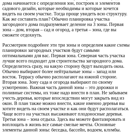
дома начинается с определения зон, построек
и элементов
садового дизайн, которые необходимы и которые хочется
видеть на своем участке. Тогда проще увидеть всю структуру.
Как же составить план? Обычно планировка участка
загородного дома подразумевает деление на 3 зоны. Первая
зона – дом, вторая – сад и огород, а третья – зона, где вы
сможете отдохнуть.
Рассмотрим подробнее эти три зоны и определим какие схемы
планировки загородных участков будут самыми
оптимальными для вас. Первая зона. Северная часть участка
лучше всего подходит для строительства загородного дома.
Определитесь сразу, на какую сторону будут выходить окна.
Обычно выбирают более нейтральные зоны – запад или
восток. Террасу обычно располагают на южной стороне.
Вторая зона. Зону сада и огорода выбирают по своему
усмотрению. Важная часть данной зоны – это дорожки и
поливные системы, их тоже надо внести в план. Не забываем
учесть деревья, которые впоследствии могут закрыть вид из
окон. В план также можно внести, какие именно деревья вы
хотите видеть на своем участке и как они будут располагаться.
Чаще всего на участках высаживают плодоносные деревья.
Третья зона – зона отдыха. Здесь вы можете фантазировать и
воплощать в жизнь все самые смелые мечты. Основные
элементы данной зоны: беседка, бассейн, водоем, клумбы.