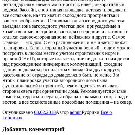
нестандартным элементам относятся: навес, декоративный
водоем, бассейн, спортивная площадка, детская площадка и
все остальное, на что хватит свободного пространства и
вашего воображения. Основные зоны загородного участка:
въездная зона загородного участка; дом; приусадебные и
хозяйственные постройки; зона для созерцания и активного
отдыха; садово-огородная зона; пейзажная и другие. Самое
главное — это дом. С его расположения и начинается любая
планировка. Если загородный участок ровный, то дом можно
построить в любом месте с учетом строительных норм и
правил (СНиП), которые гласят: здание не должно находится
над прохождением инженерных коммуникаций, соседние
здания не должны располагаться ближе 6 м друг к другу,
расстояние от ограды до дома должно быть не менее 3 м.
Чтобы планировка участка загородного дома была
функциональной и приятной, рекомендуется учитывать
стороны света при ориентации дома. Рекомендуется жилые
комнаты, террасы и веранды обращать окнами на юг, запад и
восток, а все хозяйственные подсобные помещения – на север.
Опубликовано
03.02.2018
Автор
admin
Рубрики
Все о
кирпичах
Добавить комментарий