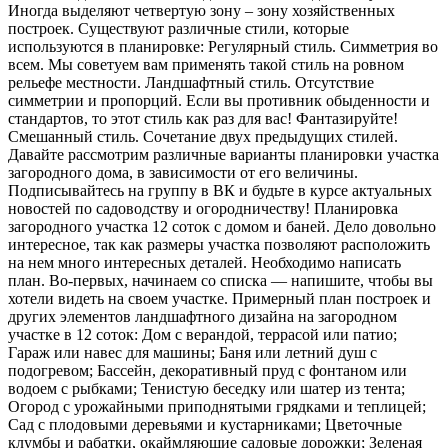
Иногда выделяют четвертую зону – зону хозяйственных
построек. Существуют различные стили, которые
используются в планировке: Регулярный стиль. Симметрия во
всем. Мы советуем вам применять такой стиль на ровном
рельефе местности. Ландшафтный стиль. Отсутствие
симметрии и пропорций. Если вы противник обыденности и
стандартов, то этот стиль как раз для вас! Фантазируйте!
Смешанный стиль. Сочетание двух предыдущих стилей.
Давайте рассмотрим различные варианты планировки участка
загородного дома, в зависимости от его величины.
Подписывайтесь на группу в ВК и будьте в курсе актуальных
новостей по садоводству и огородничеству! Планировка
загородного участка 12 соток с домом и баней. Дело довольно
интересное, так как размеры участка позволяют расположить
на нем много интересных деталей. Необходимо написать
план. Во-первых, начинаем со списка — напишите, чтобы вы
хотели видеть на своем участке. Примерный план построек и
других элементов ландшафтного дизайна на загородном
участке в 12 соток: Дом с верандой, террасой или патио;
Гараж или навес для машины; Баня или летний душ с
подогревом; Бассейн, декоративный пруд с фонтаном или
водоем с рыбками; Тенистую беседку или шатер из тента;
Огород с урожайными приподнятыми грядками и теплицей;
Сад с плодовыми деревьями и кустарниками; Цветочные
клумбы и рабатки, окаймляющие садовые дорожки; Зеленая