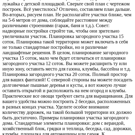
лужайка с детской площадкой. Сверьте свой план с чертежом
построек. Всё уместилось? Отлично, составляем план дальше.
Во-вторых, рисуем план. Не располагайте участки ближе, чем
на 5-6 метров от дома, соблюдайте расстояние между
различными строениями (гараж, баня и т.д.). Совет:
надворные постройки стройте так, чтобы они зрительно
увеличивали участок. Планировка загородного участка 15
соток. Планировка такой территории может включать в себя
не только стандартные постройки, но и различные
ландшафтные решения. В целом, планирование загородного
участка 15 соток, мало чем будет отличаться от планировки
загородного участка 12 соток. Вы можете расширить ту или
иную зону, оставить место для газона, клумбы, бассейна и т.д.
Планировка загородного участка 20 соток. Полный простор
для ваших фантазий! С северной стороны вы можете посадить
долговечные пышные деревья и кусты, а вот южную лучше
оставить открытой и расположить на нем огород и клумбы.
Практические все овощи требуют света для выращивания. Для
вашего удобства можно построить 2 беседки, расположенных
в разных концах участка. Уделите особое внимание
количеству дорожек, на такой большой территории их должно
быть достаточно. Примеры планировки участка загородного
дома. Стандартные элементы планировки: дом с верандой,
хозяйственный блок, грядки и теплица, беседка, сад, дорожки,
клумбы, площадка для автомашины или гараж. К