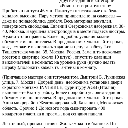
Другие задания в категории
«Ремонт и строительство»
Прибить плинтуса 46 м.п. Плинтуса пластиковые с кабель
каналом высокие. Пару метров прикреплено на саморезы —
даже не понадобились дюбеля. Весь материал закуплен,
поверхность
свободная. Евгений Озерковская набережная, 38-
40, Москва. Нарушена электроподача в месте подвеса люстры.
Нужно это исправить. Более подробно условия задания
обсудим с исполнителем. В предложениях указывайте сроки,
когда сможете выполнить задание и цену за работу. Lera
Ташкентская улица, 35, Москва, Россия. Заменить несколько
розеток в квартире (около 10 штук) , опустить клавиши
выключателей в комнатах на уровень руки (нужно делать
штрабу!),положить кабель тв- антены в комнату.
(Приглашаю мастера с интструментом. Дмитрий Б. Лукинская
улица, 7, Москва. Добрый день, необходима установка двери
скрытого монтажа INVISIBLE, фурнитуру AGB (Италия),
выполняете Вы эту работу Более подробно условия задания
обсудим с исполнителем. В предложениях указывайте сроки.
Анна микрорайон Железнодорожный, Балашиха, Московская
область. Срочно！До нового года смонтировать 400
квадратов пластика в проемы, под сендвич панели.
Ленточный, проемы готовы. Жилье можно в бытовке. По