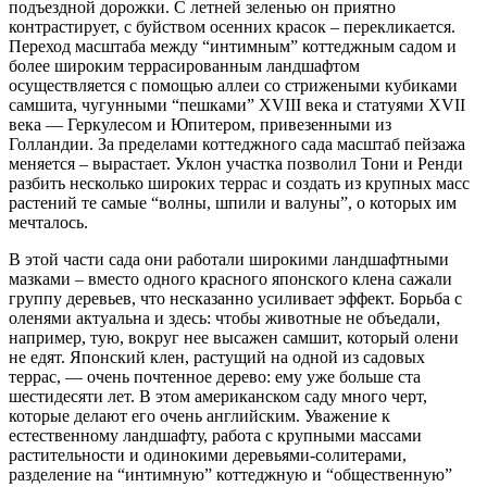
подъездной дорожки. С летней зеленью он приятно
контрастирует, с буйством осенних красок – перекликается.
Переход масштаба между “интимным” коттеджным садом и
более широким террасированным ландшафтом
осуществляется с помощью аллеи со стрижеными кубиками
самшита, чугунными “пешками” XVIII века и статуями XVII
века — Геркулесом и Юпитером, привезенными из
Голландии. За пределами коттеджного сада масштаб пейзажа
меняется – вырастает. Уклон участка позволил Тони и Ренди
разбить несколько широких террас и создать из крупных масс
растений те самые “волны, шпили и валуны”, о которых им
мечталось.
В этой части сада они работали широкими ландшафтными
мазками – вместо одного красного японского клена сажали
группу деревьев, что несказанно усиливает эффект. Борьба с
оленями актуальна и здесь: чтобы животные не объедали,
например, тую, вокруг нее высажен самшит, который олени
не едят. Японский клен, растущий на одной из садовых
террас, — очень почтенное дерево: ему уже больше ста
шестидесяти лет. В этом американском саду много черт,
которые делают его очень английским. Уважение к
естественному ландшафту, работа с крупными массами
растительности и одинокими деревьями-солитерами,
разделение на “интимную” коттеджную и “общественную”