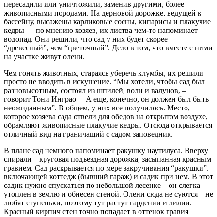
пересадили или уничтожили, заменив другими, более
живописными породами. На дерновой дорожке, ведущей к
бассейну, высажены карликовые сосны, кипарисы и плакучие
кедры — по мнению хозяев, их листва чем-то напоминает
водопад. Они решили, что сад у них будет скорее
“древесный”, чем “цветочный”. Дело в том, что вместе с ними
на участке живут олени.
Чем гонять животных, стараясь уберечь клумбы, их решили
просто не вводить в искушение. “Мы хотели, чтобы сад был
разновысотным, состоял из шпилей, волн и валунов, –
говорит Тони Инграо. – А еще, конечно, он должен был быть
неожиданным”. В общем, у них все получилось. Место,
которое хозяева сада отвели для обедов на открытом воздухе,
обрамляют живописные плакучие кедры. Отсюда открывается
отличный вид на граничащий с садом заповедник.
В плане сад немного напоминает ракушку наутилуса. Вверху
спирали – круговая подъездная дорожка, засыпанная красным
гравием. Сад раскрывается по мере закручивания “ракушки”,
включающей коттедж (бывший гараж) и садик при нем. В этот
садик нужно спускаться по небольшой лесенке – он слегка
утоплен в землю и обнесен стеной. Олени сюда не суются – не
любят ступеньки, поэтому тут растут гардении и лилии.
Красный кирпич стен точно попадает в оттенок гравия