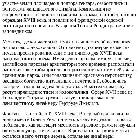
участке земли площадью в полтора гектара, озаботились и
вопросами ландшафтного дизайна. Композиция из
современного английского павильона-храма, построенного по
образцам XVIII века, и подлинной французской садовой
лестницы того времени. Владения Тони и Ренди граничили с
заповедником.
Уловить, где кончается их земля и начинается общественная,
на глаз было невозможно. Это навело дизайнеров на мысль
начать проектирование сада с типичного для XVIII века
ландшафтного приема. Имея дело с небольшими участками,
английские парковые архитекторы того времени располагали
растения так, чтобы зрительно присоединить к ним пейзаж за
границами парка. Они “одалживали” красивую перспективу,
расширяя богатство визуальных впечатлений, обеспечить
которое – главная задача любого сада. В коттеджном саду
растут ирландские тисы и колокольчики. Сфера XVII века из
Голландии “отдана в руки” статуе, принадлежавшей
ландшафтному дизайнеру Гертруде Джекилл.
Фонтан — английский, XVIII века. В первый год жизни на
новом месте Тони и Ренди ничего в саду не делали – просто
наблюдали, как выглядит местность в разное время, и изучали
окружающую растительность. В результате на своих местах
осталось всего четыре дерева, остальные дизайнеры