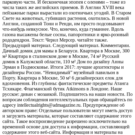
парковую части. И бесконечная эпопея с оленями – тоже из
числа таких же английских приемов. В Англии XVIII века
пейзажные парки вырастали из охотничьих угодий. В Старом
Свете на животных, губивших растения, охотились. В новой
Англии, созданной Тони и Ренди, им просто подсовывают
что-нибудь невкусное. Что, конечно, куда гуманнее. Вдоль
газона высажены белые сосны, папоротники и ярко-розовый
рододендрон. Текст: Черил Мерсер. читайте также.
Предыдущий материал. Следующий материал. Комментарии.
Дачный домик для мамы в Беларуси. Квартира в Москве, 300
м² Квартира в сталинском доме в Москве, 74 м² Русский
домик в Калужской области, 110 м² Дом по дизайну Анны
Эрман в Подмосковье. Итоги 2017: лучшие архитекторы и
дизайнеры России. “Невидимый” музейный павильон в
Портy. Квартира в Москве, 50 м² 6 дизайнерских елок для
вдохновения. Из глубины: фантастические предметы Атанга
Тсхикаре. Флагманский бутик Atkinsons в Лондоне. Наше
русское: диван с мозаикой. Подпишитесь на наши новости. По
вопросам соблюдения интеллектуальных прав обращайтесь по
адресу intellectualrights@admagazine.ru. Предупреждение об
авторском праве: Отдельные пользователи могут иметь доступ
и загрузить материалы, которые составляют содержание этого
сайта. Такое воспроизведение разрешено исключительно на
временной основе для доступа к информации, составляющей
содержание этого веб-сайта. Информация и материалы на