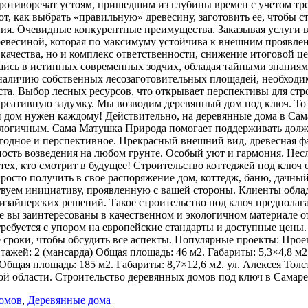
отиворечат устоям, пришедшим из глубины времен с учетом тр
т, как выбрать «правильную» древесину, заготовить ее, чтобы с
я. Очевидные конкурентные преимущества. Заказывая услуги в «
древесиной, которая по максимуму устойчива к внешним проявл
 качества, но и комплекс ответственности, снижение итоговой 
шись в истинных современных зодчих, обладая тайными знаниям
наличию собственных лесозаготовительных площадей, необходим
еста. Выбор лесных ресурсов, что открывает перспективы для ст
креативную задумку. Мы возводим деревянный дом под ключ. То 
ой дом нужен каждому! Действительно, на деревянные дома в Сам
кологичным. Сама Матушка Природа помогает поддерживать дол
одное и перспективное. Прекрасный внешний вид, древесная фак
ость возведения на любом грунте. Особый уют и гармония. Нес
я тех, кто смотрит в будущее! Строительство коттеджей под ключ
просто получить в свое распоряжение дом, коттедж, баню, дачны
вуем инициативу, проявленную с вашей стороны. Клиенты облад
изайнерских решений. Такое строительство под ключ предполага
 вы заинтересованы в качественном и экологичном материале от
требуется с упором на европейские стандарты и доступные цены. 
е сроки, чтобы обсудить все аспекты. Популярные проекты: Прое
Этажей: 2 (мансарда) Общая площадь: 46 м2. Габариты: 5,3×4,8 м2
 Общая площадь: 185 м2. Габариты: 8,7×12,6 м2. ул. Алексея Толст
ой области. Строительство деревянных домов под ключ в Самаре
омов
,
Деревянные дома