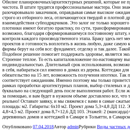
Обилие планировочных/архитектурных решений, которые не пр
чистота. В штате трудятся профессиональные мастера. Они знаю
разочаровывало заказчиков, оправдывая самые высокие ожидани
строго из отборного леса, отличающегося твердой и плотной 
взаимодействия субподрядчиков. Это залог не только хорошего
плотники имеют богатую практику, по сути, трансформировав
возможно, благодаря сформировавшемуся постоянному штату, 
контроля каждого производственного этапа. Браку здесь нет м
проектов и готовность воплотить в жизнь любую, даже самую 
фирмы берут на себя все: фундамент, отделку и так далее. Так
Подобное решение помогает поддержать здоровье, является э
Строение теплое. То есть капиталовложение по-настоящему выг
индивидуальностью. Длительный срок использования, возможн
в себя, набираться сил именно в домах из дерева. Коттеджи дл
обязательство на 15 лет, возможность получения ипотеки. Так 
соответствует ожиданиям. Именно поэтому мы только приветст
рамках проработки архитектурных планов, выбор стилевых и д
буквально на следующий день после выполнения работ. Если же
за помощью, и вам будет в нужном объеме доставлено все, что 
реально! Оставьте заявку, и мы свяжемся с вами в самые сжаты
площадь: м2. Габариты: 6х10 м2. Проект дома 5,3×4,8 ДД 112. 
4,8×4,5 м2. Проект дома 8,7×12,6 ДД 103. Этажей: 2 (мансарда)
деревянных домов и коттеджей в Самаре в Тольятти, в Самарск
Опубликовано
07.04.2018
Автор
admin
Рубрики
Виды частных д