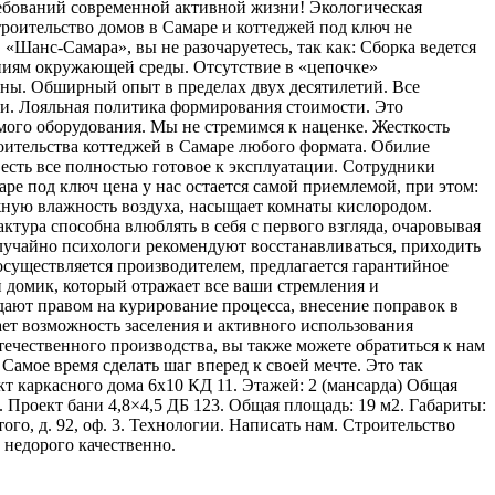
ебований современной активной жизни! Экологическая
троительство домов в Самаре и коттеджей под ключ не
Шанс-Самара», вы не разочаруетесь, так как: Сборка ведется
ениям окружающей среды. Отсутствие в «цепочке»
цены. Обширный опыт в пределах двух десятилетий. Все
и. Лояльная политика формирования стоимости. Это
ого оборудования. Мы не стремимся к наценке. Жесткость
роительства коттеджей в Самаре любого формата. Обилие
есть все полностью готовое к эксплуатации. Сотрудники
аре под ключ цена у нас остается самой приемлемой, при этом:
жную влажность воздуха, насыщает комнаты кислородом.
тура способна влюблять в себя с первого взгляда, очаровывая
лучайно психологи рекомендуют восстанавливаться, приходить
 осуществляется производителем, предлагается гарантийное
й домик, который отражает все ваши стремления и
ают правом на курирование процесса, внесение поправок в
ет возможность заселения и активного использования
ечественного производства, вы также можете обратиться к нам
Самое время сделать шаг вперед к своей мечте. Это так
кт каркасного дома 6х10 КД 11. Этажей: 2 (мансарда) Общая
. Проект бани 4,8×4,5 ДБ 123. Общая площадь: 19 м2. Габариты:
ого, д. 92, оф. 3. Технологии. Написать нам. Строительство
 недорого качественно.