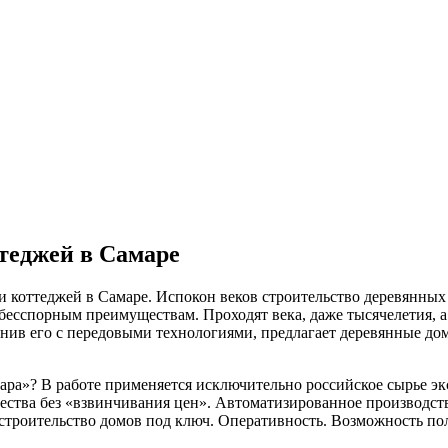
теджей в Самаре
и коттеджей в Самаре. Испокон веков строительство деревянны
 бесспорным преимуществам. Проходят века, даже тысячелетия, а
инив его с передовыми технологиями, предлагает деревянные
дом
ра»? В работе применяется исключительно российское сырье эк
ества без «взвинчивания цен». Автоматизированное производств
а строительство домов под ключ. Оперативность. Возможность по