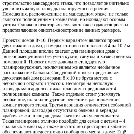
строительство мансардного этажа, что позволяет значительно
увеличить жилую площадь планируемого строения.
Помещения, расположенные на мансардном этаже, не только
являются полноценными комнатами, но иобладают особым
уютом. Однако в некоторых случаях такжесоздаютсяпроекты,
представляющие одноэтажноестроение данных размеров.
Проекты домов 8×10. Первым вариантом является проект
двухэтажного дома, размеры которого оставляют 8.4 на 10.2 м.
Данной площади вполне хватает для планировки дома с
пятьюпомещениями без учёта кухни, санузла и хозяйственных
помещений. Проект имеет довольно стандартную
планировкукомнат, исключением же является необычное
расположение балкона. Следующий проект представляет
двухэтажный дом размерами 8 x 10 из бруса метров с
небольшой открытой трассой. Несмотря на неполную
площадь мансардного этажа, план дома предполагает 4
полноценные комнаты. Также отдельно стоит упомянуть
необычное, но вполне удачное решение в расположении
комнат второго этажа. Третья вариация отличается необычной
планировкой, благодаря отсутствию балкона и веранды
«рабочая» жилплощадь дома значительно увеличивается.
Такая планировка отлично подойдёт для семьи с детьми – 4
спальных комнаты, а также достаточно просторный кабинет
обеспечивают предостаточно свободного места в доме. Ещё