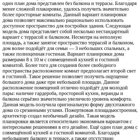
один план дома представлен без балкона и террасы. Благодаря
менее сложной плакировке, удалось получить значительно
более просторные комнаты. Данный вариант планировки
дома позволяет максимально рационально использовать
доступное пространство для постройки здания. Следующая
модель дома представляет собой несколько нестандартный
вариант с террасой и балконом. Несмотря на неполную
площадь, а также занятое пространство террасой и балконом,
дом волне подойдёт для семьи — 3 небольших спальных, а
также полноценная гостиная. Вариант планировки дома
размерами 8 x 10 м с совмещенной кухней и гостиной
комнатой. Более того для создания более свободного
пространства расположение комнат предполагает второй свет
в гостиной. Такое решение позволяет получить ощущение
большого дома даже при небольшой площади. Данное
расположение помещений отлично подойдёт для молодой
пары: наличие гардероба, просторной кухни, веранды и
балкона серьёзно значительно увеличило уровень комфорта.
Данная модель получила оригинальную форму двухэтажного
дома со срезанными углами. Пожертвовав площадьюстроения,
архитектор создал необычный дизайн. Такая модель
планировки является относительно экономным вариантом с
интересными решениями в его дизайне. Ещё один план дома с
совмещённой кухней и гостиной комнатой. Благодаря
небольшому балкону и террасе, а также отсутствию